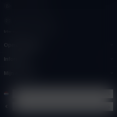
+32 (0) 498 514 531
info@winesandbites.be
btw-nummer:
BE0 767.846.357
Openingstijden
Informatie
Mijn account
€