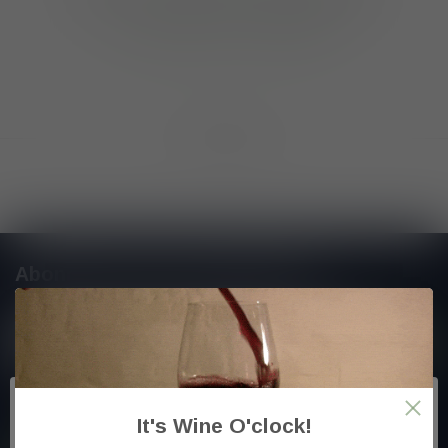
GA VERDER MET WINKELEN
Toon
1
-
0
van 0
Abonneer je op onze nieuwsbrief
En blijf op de hoogte van alle nieuwtjes
Meer informatie
It's Wine O'clock!