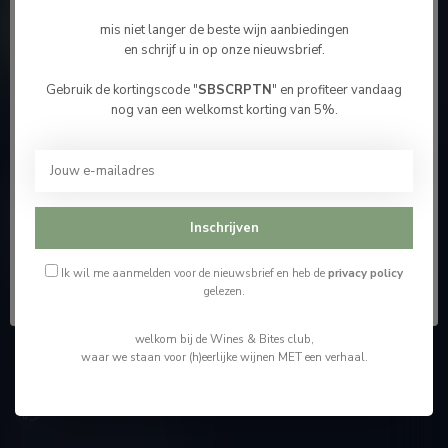
Contacteer ons
mis niet langer de beste wijn aanbiedingen
en schrijf u in op onze nieuwsbrief.
Onze winkel
Gebruik de kortingscode "
SBSCRPTN
" en profiteer vandaag
Bevestig je leeftijd
nog van een welkomst korting van 5%.
Je moet 18 jaar of ouder zijn om deze website te
bezoeken.
Wijnshop Wines and Bites by Tom Coun
Ik ben 18 jaar of ouder
Inschrijven
"Men moet zijn wijnhandelaar met voorzichtigheid en
scherpzinnigheid kiezen, ongeveer zoals men zijn huisdokter
Ik ben jonger dan 18
kiest"
Ik wil me aanmelden voor de nieuwsbrief en heb de
privacy policy
gelezen.
Schumanplein 9
welkom bij de Wines & Bites club,
3620 Lanaken
waar we staan voor (h)eerlijke wijnen MET een verhaal.
België
+32 (0) 498 514 531