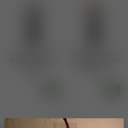
Familia Matarromera
Familia Matarromera
Bodegas Emina Win-e
Bodegas Emina Win-e
Tinto 0% Alc.
Verdejo 0% alc.
€9,50
€9,50
Op voorraad
Op voorraad
Toon
1
-
2
van 2