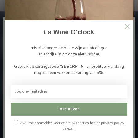
Abonneer je op onze nieuwsbrief
En blijf op de hoogte van alle nieuwtjes
It's Wine O'clock!
mis niet langer de beste wijn aanbiedingen
en schrijf u in op onze nieuwsbrief.
Gebruik de kortingscode "
SBSCRPTN
" en profiteer vandaag
Bevestig je leeftijd
Meer informatie
nog van een welkomst korting van 5%.
Je moet 18 jaar of ouder zijn om deze website te
bezoeken.
Contacteer ons
Ik ben 18 jaar of ouder
Onze winkel
Inschrijven
Ik ben jonger dan 18
Ik wil me aanmelden voor de nieuwsbrief en heb de
privacy policy
gelezen.