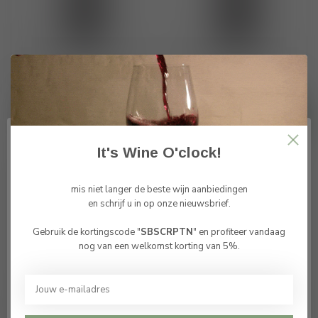
Burmester Tawny Port
Burmester Ruby Port
€13,75
€13,75
Op voorraad
Op voorraad
It's Wine O'clock!
mis niet langer de beste wijn aanbiedingen
en schrijf u in op onze nieuwsbrief.
Gebruik de kortingscode "
SBSCRPTN
" en profiteer vandaag
Bevestig je leeftijd
nog van een welkomst korting van 5%.
Je moet 18 jaar of ouder zijn om deze website te
bezoeken.
Burmester DOP Tawny
Burmester White Port