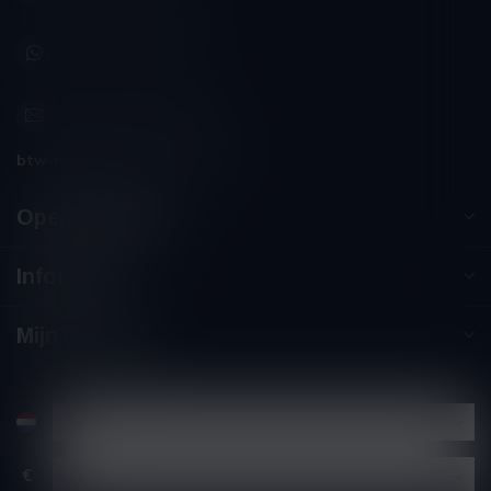
+32 (0) 498 514 531
info@winesandbites.be
btw-nummer:
BE0 767.846.357
Openingstijden
Informatie
Mijn account
€