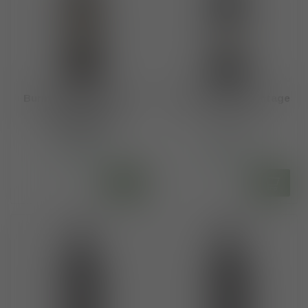
Burmester DOP White
Burmester DOP Vintage
Port Reserva
Port 2000
"Helmsman"
€25,50
€57,50
Op voorraad
Op voorraad