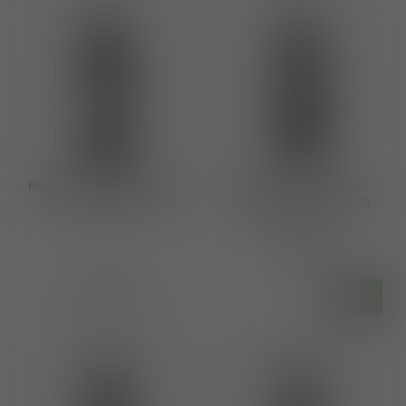
Burmester DOP Tawny
Burmester Tawny
Port 10 years old
Reserve Jockey Club
Port
€27,25
Op voorraad
€34,00
Niet op voorraad