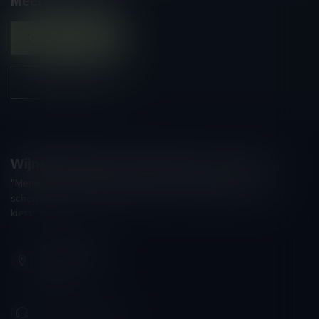
Meer informatie
Contacteer ons
Onze winkel
Wijnshop Wines and Bites by Tom Coun
"Men moet zijn wijnhandelaar met voorzichtigheid en
scherpzinnigheid kiezen, ongeveer zoals men zijn huisdokter
kiest"
Schumanplein 9
3620 Lanaken
België
+32 (0) 498 514 531