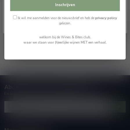
Ik ben 18 jaar of ouder
Port 20 years old
Inschrijven
€64,99
€13,75
Op voorraad
Op voorraad
Ik ben jonger dan 18
Ik wil me aanmelden voor de nieuwsbrief en heb de
privacy policy
gelezen.
welkom bij de Wines & Bites club,
waar we staan voor (h)eerlijke wijnen MET een verhaal.
Toon
1
-
8
van 8
Abonneer je op onze nieuwsbrief
En blijf op de hoogte van alle nieuwtjes