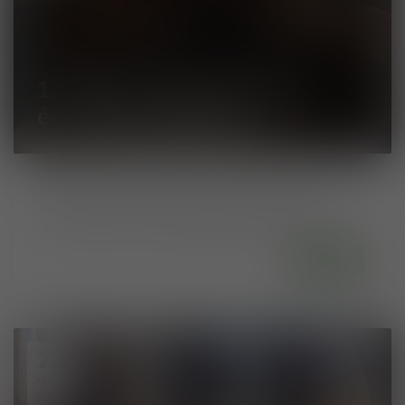
12 wijnen onder €15 die je
écht moet proberen
Betaalbaar, toegankelijk, en met karakter: dit zijn de vijf
meest bezochte en gewaardeerde wijnen op onze
webshop, perfect voor dagelijks genieten zon...
Lees meer
23
MAR
2024