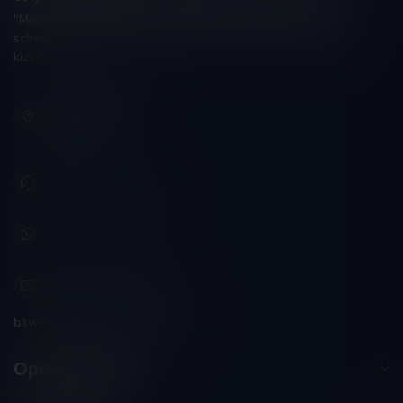
"Men moet zijn wijnhandelaar met voorzichtigheid en
scherpzinnigheid kiezen, ongeveer zoals men zijn huisdokter
kiest"
Schumanplein 9
3620 Lanaken
België
+32 (0) 498 514 531
+32 (0) 498 514 531
info@winesandbites.be
btw-nummer:
BE0 767.846.357
Openingstijden