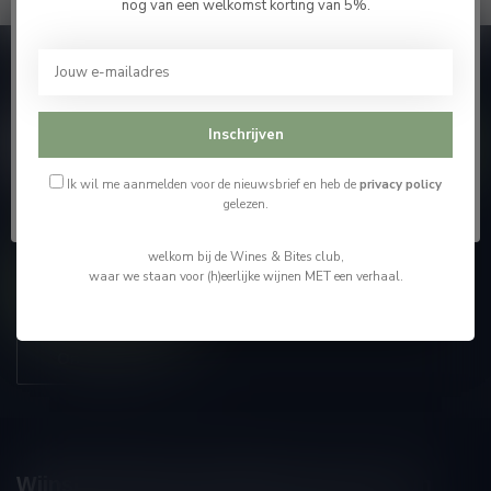
nog van een welkomst korting van 5%.
Je moet 18 jaar of ouder zijn om deze website te
bezoeken.
Abonneer je op onze nieuwsbrief
En blijf op de hoogte van alle nieuwtjes
Ik ben 18 jaar of ouder
Inschrijven
Ik ben jonger dan 18
Ik wil me aanmelden voor de nieuwsbrief en heb de
privacy policy
gelezen.
Meer informatie
welkom bij de Wines & Bites club,
waar we staan voor (h)eerlijke wijnen MET een verhaal.
Contacteer ons
Onze winkel
Wijnshop Wines and Bites by Tom Coun