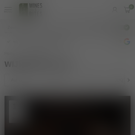
0
MENU
€
Incl. btw
wijnbar op vrijdag en zaterdag
4.8
/5
Home
/
WIJNpraat by Tom
WIJNpraat by Tom
Asperges
Barbaresco
Barolo
BBQ
15
JUL
2025