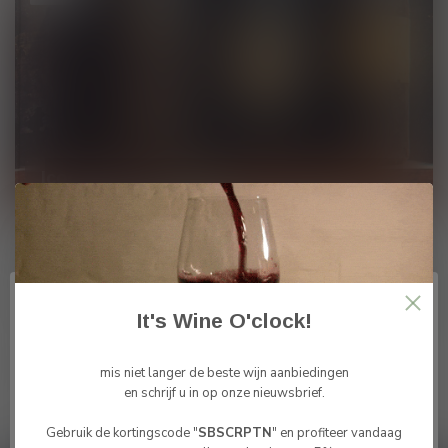
Icoon wijnen
wat maakt een wijn een ICOONWIJN...
Lees meer
It's Wine O'clock!
Pagina
1
van 1
mis niet langer de beste wijn aanbiedingen
en schrijf u in op onze nieuwsbrief.
Gebruik de kortingscode "
SBSCRPTN
" en profiteer vandaag
Bevestig je leeftijd