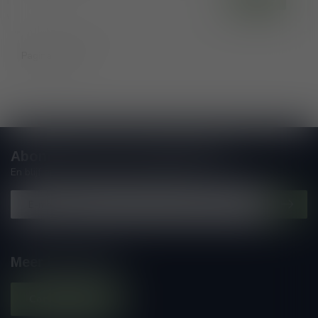
Pagina
1
van 1
Abonneer je op onze nieuwsbrief
En blijf op de hoogte van alle nieuwtjes
Meer informatie
Contacteer ons