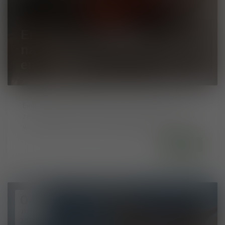
End of August Wines –
nazomeren met smaak, sfeer
en beleving
Eind augustus heeft iets magisch. De dagen zijn nog
zonnig, de lucht is zwoel, maar de avonden worden al
wat korter en frisser. Het is hét moment om ...
Lees meer
04
JUN
2025