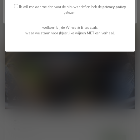
Ik ben jonger dan 18
Ik wil me aanmelden voor de nieuwsbrief en heb de
privacy policy
gelezen.
01
welkom bij de Wines & Bites club,
waar we staan voor (h)eerlijke wijnen MET een verhaal.
JUL
2024
Ze zijn er weer! De Mosselen.
Ze zijn er weer. De mosselen, welke wijn schenken we
daar bij....
Lees meer