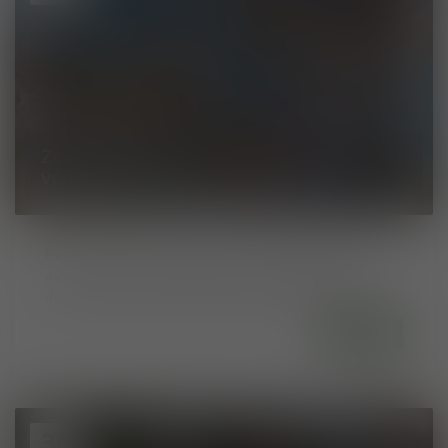
Zomer in je glas: de lekkerste wijnen
voor juni
De zomer staat voor de deur en dat betekent lange
avonden, frisse salades, barbecues en terrasjes. Juni is
dé maand om je wijnkeuze daarop af te stem...
Lees meer
30