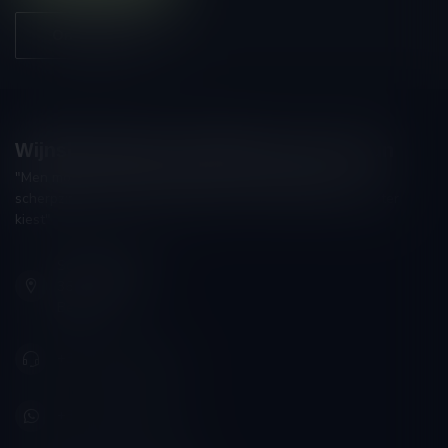
Onze winkel
Wijnshop Wines and Bites by Tom Coun
"Men moet zijn wijnhandelaar met voorzichtigheid en
scherpzinnigheid kiezen, ongeveer zoals men zijn huisdokter
kiest"
Schumanplein 9
3620 Lanaken
België
+32 (0) 498 514 531
+32 (0) 498 514 531