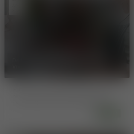
APR
2025
De Beste Wijnen voor bij de BBQ: Zo
Vind je de Perfecte Match!
Het is zomer, de zon schijnt, de geur van houtskool
hangt in de lucht en het sissen van vlees op de grill
maakt het plaatje compleet: het BBQ-seizoen ...
Lees meer