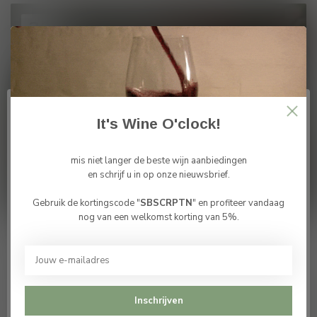
20
MAR
2025
It's Wine O'clock!
mis niet langer de beste wijn aanbiedingen
Communie- & Lentewijnen. Wat te
en schrijf u in op onze nieuwsbrief.
kiezen?
Gebruik de kortingscode "
SBSCRPTN
" en profiteer vandaag
Bevestig je leeftijd
nog van een welkomst korting van 5%.
Je moet 18 jaar of ouder zijn om deze website te
bezoeken.
Een communie- of lentefeest is een bijzondere
gelegenheid die vraagt om een feestelijke sfeer en
bijpassende wijnen. De lente brengt frisse, lichte sm...
Ik ben 18 jaar of ouder
Lees meer
Inschrijven