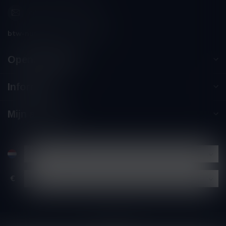
info@winesandbites.be
btw-nummer:
BE0 767.846.357
Openingstijden
Informatie
Mijn account
€