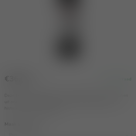
€36,65
Op voorraad
Incl. btw
Deze Lessona is gemaakt van zorgvuldig geselecteerde druiven
uit onze beste percelen en belichaamt de elegantie van dit
historische terroir.
Lees meer
.
Maak een keuze:
*