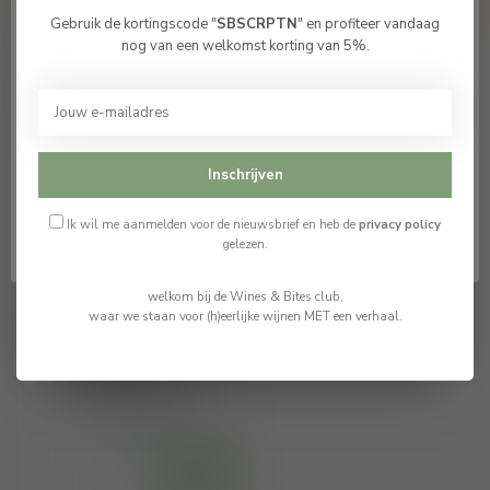
Gebruik de kortingscode "
SBSCRPTN
" en profiteer vandaag
Bevestig je leeftijd
nog van een welkomst korting van 5%.
Je moet 18 jaar of ouder zijn om deze website te
bezoeken.
Recent bekeken
Ik ben 18 jaar of ouder
Inschrijven
Ik ben jonger dan 18
Ik wil me aanmelden voor de nieuwsbrief en heb de
privacy policy
gelezen.
welkom bij de Wines & Bites club,
waar we staan voor (h)eerlijke wijnen MET een verhaal.
Tenuta Sella 1671 DOC
Lessona 2020
€36,65
Op voorraad