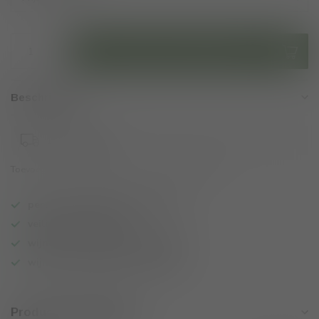
Toevoegen aan winkelwagen
Beschrijving:
1-3 werkdagen
Toevoegen om te vergelijken
Deel dit product
persoonlijk wijnadvies op maat
veilig online betalen
wijnen ook per fles te bestellen
wijnbar op vrijdag en zaterdag
Productomschrijving