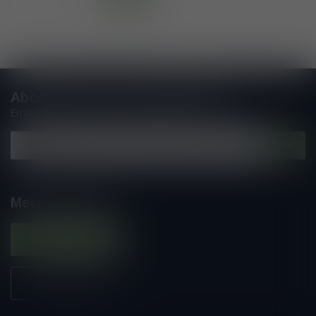
Abonneer je op onze nieuwsbrief
En blijf op de hoogte van alle nieuwtjes
Meer informatie
Contacteer ons
Onze winkel