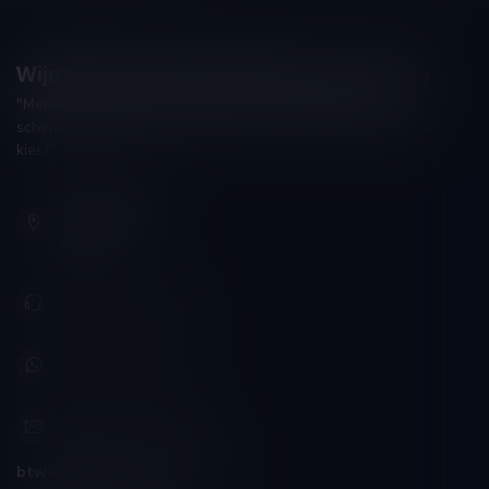
Wijnshop Wines and Bites by Tom Coun
"Men moet zijn wijnhandelaar met voorzichtigheid en
scherpzinnigheid kiezen, ongeveer zoals men zijn huisdokter
kiest"
Schumanplein 9
3620 Lanaken
België
+32 (0) 498 514 531
+32 (0) 498 514 531
info@winesandbites.be
btw-nummer:
BE0 767.846.357