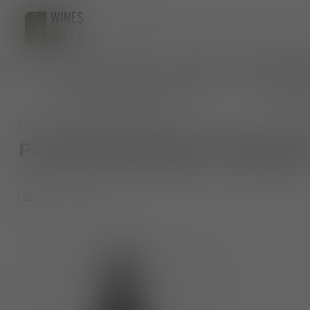
HOME
WIJNEN
BIO WIJNEN
AANKOMENDE 
persoonlijk wijnadvies op maat
veilig 
Home
/
Tags
/
barbareso
Producten getagd met barbare
1
Producten