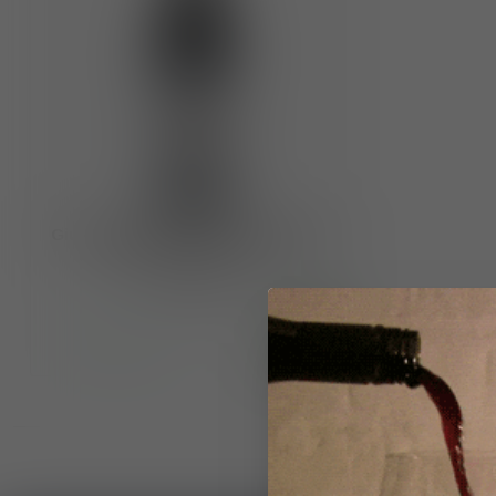
Giuseppe Mascarello DOCG Barolo
MGA Monprivato 2015
€320,00
Op voorraad