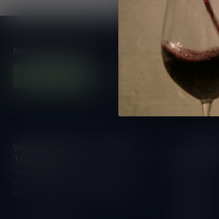
Meer informatie
Contacteer ons
Onze winkel
Wijnshop Wines and Bites by
Openings
Tom Coun
Maandag:
"Men moet zijn wijnhandelaar met
Dinsdag:
voorzichtigheid en scherpzinnigheid kiezen,
Woensdag:
ongeveer zoals men zijn huisdokter kiest"
Donderdag:
Schumanplein 9