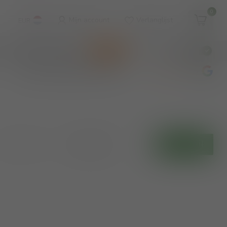
0
Mijn account
Verlanglijst
EUR
WINKEL & WIJNBAR
KOOPJES
€
Incl. btw
wijnbar op vrijdag en zaterdag
4.8
/5
Toon:
Filters