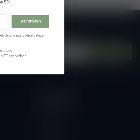
an 5%.
Inschrijven
je op onze nieuwsbrief
heb de
privacy policy
gelezen.
hoogte van alle nieuwtjes
s club,
Abonneer
n MET een verhaal.
Mijn account
Account informatie
Mijn bestellingen
Mijn tickets
Mijn verlanglijst