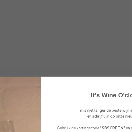
It's Wine O'cl
mis niet langer de beste wijn
Toon
1
-
1
van 1
en schrijf u in op onze nie
Gebruik de kortingscode "
SBSCRPTN
" en