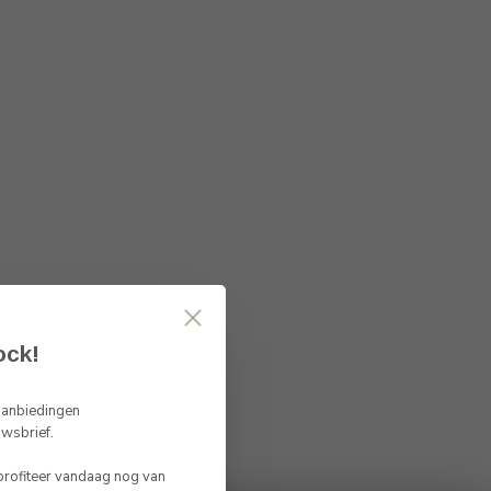
ock!
 aanbiedingen
uwsbrief.
 profiteer vandaag nog van