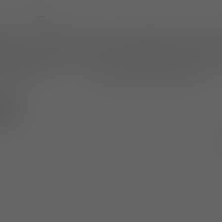
EVENTS
WIJNPRAAT BY TOM
CADEAUBONNEN
TASTINGS
online betalen
wijnen ook per fles te bestellen
so