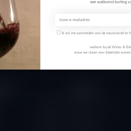
Bevestig je leeftijd
een welkomst korting v
Je moet 18 jaar of ouder zijn om deze website te bezoeken.
Abonneer 
Ik ben 18 jaar of ouder
Ik wil me aanmelden voor de nieuwsbrief en 
En blijf op de 
Ik ben jonger dan 18
welkom bij de Wines & Bite
waar we staan voor (h)eerlijke wijne
tijden
Informatie
Gesloten
Wie is Tom
Algemene voorwaarden
10.00 - 14.00
Disclaimer
10.00 - 18.00
Levering & Retour
10.00 - 18.00