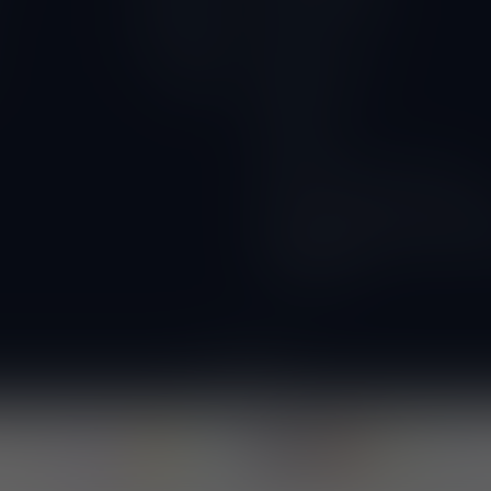
Privacy Verklaring
10.00 - 18.00
Contact
10.00 - 18.00
Betaalmethoden
Gesloten
Wijnbar
Proeverijen
Kunnen wij ook glazen huren?
Wijnacties, ideaal voor verenigi
DOORVERKOPER WORDEN? vraa
voorwaarden!