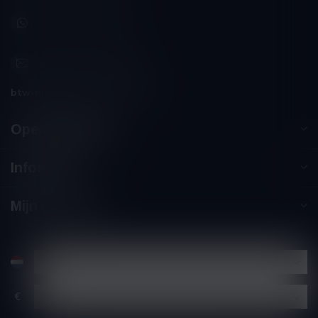
+32 (0) 498 514 531
info@winesandbites.be
btw-nummer:
BE0 767.846.357
Openingstijden
Informatie
Mijn account
€