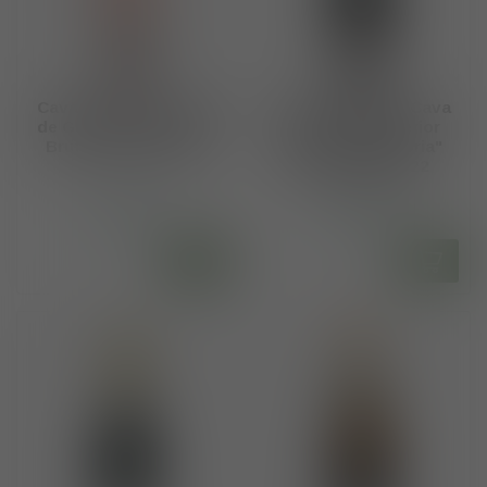
Cavas Varias DO Cava
Cavas Varias DO Cava
de Guarda "Al.legoria"
de Guarda Superior
Brut Nature Rosado
Reserva "Al.legoria"
Brut Nature 2022
€13,70
€14,80
Op voorraad
Op voorraad