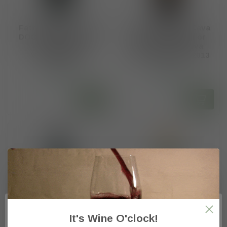
Fattoria Conca d’Oro
Cavas Varias DO Cava
DOCG Prosecco Brut
de Guarda Superior
Conegliano di
Brut Gran Reserva
Valdobbiadene
"Cuvée Imperial" 2013
€16,00
€25,20
Op voorraad
Op voorraad
It's Wine O'clock!