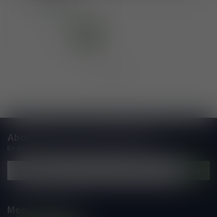
€54,25
Op voorraad
Toon
1
-
9
van 9
Abonneer je op onze nieuwsbrief
En blijf op de hoogte van alle nieuwtjes
Meer informatie