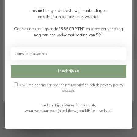
Cavas Varias DO Cava
Cavas Varias DO Cava
de Guarda Reserva
de Guarda Superior
mis niet langer de beste wijn aanbiedingen
"Al.legoria" Brut Nature
Brut Gran Reserva
en schrijf u in op onze nieuwsbrief.
Reserva MAGNUM
"Edició Limitada" 2009
€34,50
€42,50
Gebruik de kortingscode "
SBSCRPTN
" en profiteer vandaag
Bevestig je leeftijd
nog van een welkomst korting van 5%.
Op voorraad
Op voorraad
Je moet 18 jaar of ouder zijn om deze website te
bezoeken.
Ik ben 18 jaar of ouder
Inschrijven
Ik ben jonger dan 18
Ik wil me aanmelden voor de nieuwsbrief en heb de
privacy policy
gelezen.
welkom bij de Wines & Bites club,
waar we staan voor (h)eerlijke wijnen MET een verhaal.
Champagne Delamotte
Brut