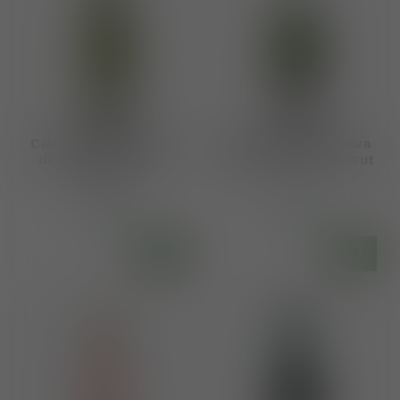
Cavas Varias DO Cava
Cavas Varias DO Cava
de Guarda "Eureka"
de Guarda "Genui" Brut
Brut
€9,85
€11,85
Op voorraad
Op voorraad