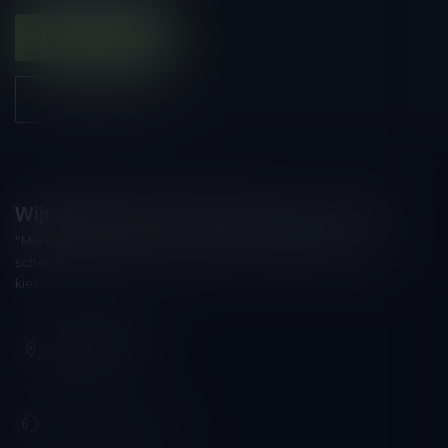
Contacteer ons
Onze winkel
Wijnshop Wines and Bites by Tom Coun
"Men moet zijn wijnhandelaar met voorzichtigheid en
scherpzinnigheid kiezen, ongeveer zoals men zijn huisdokter
kiest"
Schumanplein 9
3620 Lanaken
België
+32 (0) 498 514 531