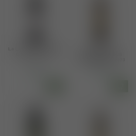
La Lastra DOCG Chianti
San Giusto a
Colli Senesi 2022
Rentennano DOCG
Chianti Classico 2023
€16,25
€25,00
Op voorraad
Op voorraad