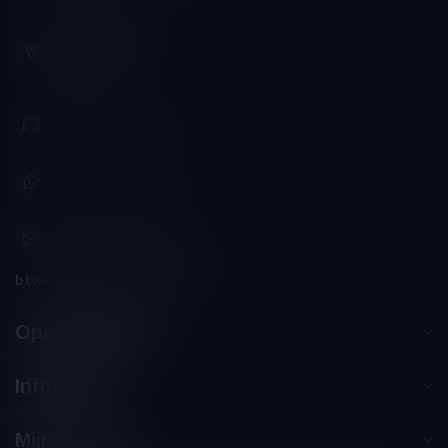
Schumanplein 9
3620 Lanaken
België
+32 (0) 498 514 531
+32 (0) 498 514 531
info@winesandbites.be
btw-nummer:
BE0 767.846.357
Openingstijden
Informatie
Mijn account