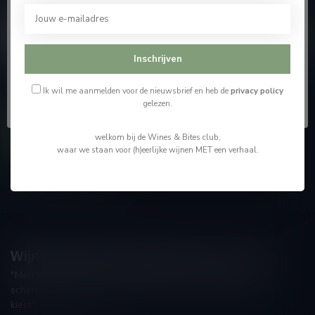
bezoeken.
En blijf op de hoogte van alle nieuwtjes
Ik ben 18 jaar of ouder
Inschrijven
Ik ben jonger dan 18
Ik wil me aanmelden voor de nieuwsbrief en heb de
privacy policy
Meer informatie
gelezen.
Contacteer ons
welkom bij de Wines & Bites club,
waar we staan voor (h)eerlijke wijnen MET een verhaal.
Onze winkel
Wijnshop Wines and Bites by Tom Coun
"Men moet zijn wijnhandelaar met voorzichtigheid en
scherpzinnigheid kiezen, ongeveer zoals men zijn huisdokter
kiest"