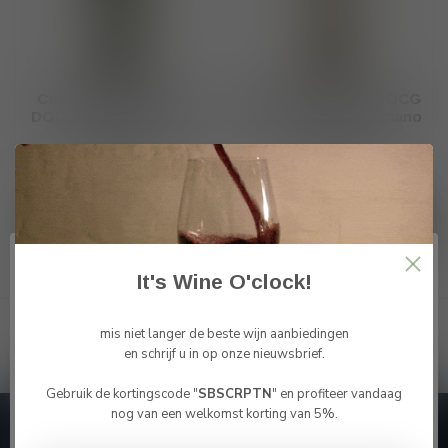
Castello di Monsanto
Poderi Boscarelli DOCG
DOCG Chianti Classico
Nobile di Montepulciano
2023
2022
€26,85
€28,20
Op voorraad
Op voorraad
It's Wine O'clock!
Toon
1
-
4
van 4
mis niet langer de beste wijn aanbiedingen
en schrijf u in op onze nieuwsbrief.
Gebruik de kortingscode "
SBSCRPTN
" en profiteer vandaag
Bevestig je leeftijd
nog van een welkomst korting van 5%.
Je moet 18 jaar of ouder zijn om deze website te
Abonneer je op onze nieuwsbrief