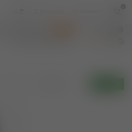
0
Mijn account
Verlanglijst
EUR
WINKEL & WIJNBAR
KOOPJES
€
Incl. btw
wijnbar op vrijdag en zaterdag
4.8
/5
Toon:
Filters