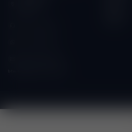
Vrijdag:
3620 Lanaken
België
Zaterdag:
Zondag:
+32 (0) 498 514 531
+32 (0) 498 514 531
info@winesandbites.be
btw-nummer:
BE0 767.846.357