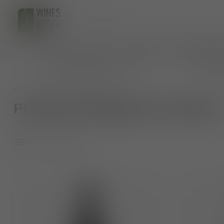
HOME
WIJNEN
BIO WIJNEN
AANKOMENDE 
persoonlijk wijnadvies op maat
veilig 
Home
/
Tags
/
classico
Producten getagd met classico
3
Producten