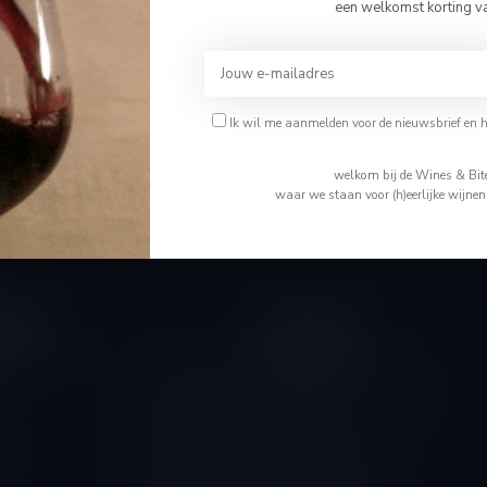
Bevestig je leeftijd
een welkomst korting v
Je moet 18 jaar of ouder zijn om deze website te bezoeken.
Abonneer 
Ik ben 18 jaar of ouder
Ik wil me aanmelden voor de nieuwsbrief en 
En blijf op de 
Ik ben jonger dan 18
welkom bij de Wines & Bite
waar we staan voor (h)eerlijke wijne
tijden
Informatie
Gesloten
Wie is Tom
Algemene voorwaarden
10.00 - 14.00
Disclaimer
10.00 - 18.00
Levering & Retour
10.00 - 18.00