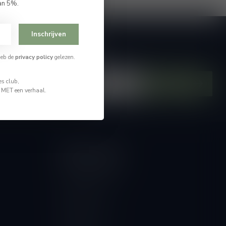
an 5%.
Inschrijven
je op onze nieuwsbrief
heb de
privacy policy
gelezen.
hoogte van alle nieuwtjes
s club,
Abonneer
n MET een verhaal.
Mijn account
Account informatie
Mijn bestellingen
Mijn tickets
Mijn verlanglijst