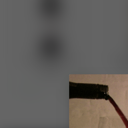
La Lastra DOCG Chianti Colli
San Giu
Senesi 2022
Ch
€16,25
Op voorraad
Op voor