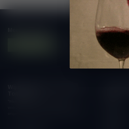
Meer informatie
Contacteer ons
Onze winkel
Wijnshop Wines and Bites by
Openings
Tom Coun
Maandag:
"Men moet zijn wijnhandelaar met
Dinsdag:
voorzichtigheid en scherpzinnigheid kiezen,
Woensdag:
ongeveer zoals men zijn huisdokter kiest"
Donderdag:
Schumanplein 9