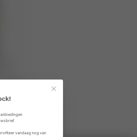
o DOCG
023
ock!
 aanbiedingen
uwsbrief.
 profiteer vandaag nog van