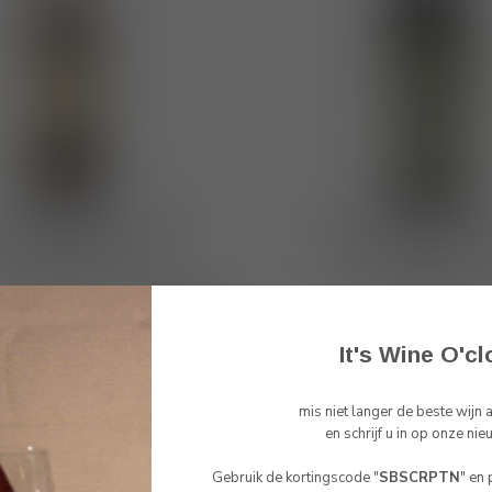
sto a Rentennano DOCG
Castello di Monsant
ianti Classico 2023
Chianti Classico 2
€25,00
€26,85
raad
Op voorraad
It's Wine O'cl
mis niet langer de beste wijn
Toon
1
-
3
van 3
en schrijf u in op onze nie
Gebruik de kortingscode "
SBSCRPTN
" en