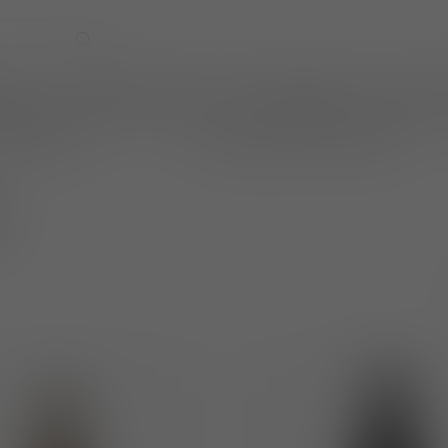
EVENTS
WIJNPRAAT BY TOM
CADEAUBONNEN
TASTINGS
online betalen
wijnen ook per fles te bestellen