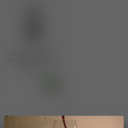
Lustau DO Sherry La
Ina Candela Cream 75cl
€14,45
Op voorraad
Toon
1
-
1
van 1