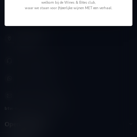
welkom bij de Wines & Bites club,
"Men moet zijn wijnhandelaar met voorzichtigheid en
waar we staan voor (h)eerlijke wijnen MET een verhaal.
scherpzinnigheid kiezen, ongeveer zoals men zijn huisdokter
kiest"
Schumanplein 9
3620 Lanaken
België
+32 (0) 498 514 531
+32 (0) 498 514 531
info@winesandbites.be
btw-nummer:
BE0 767.846.357
Openingstijden