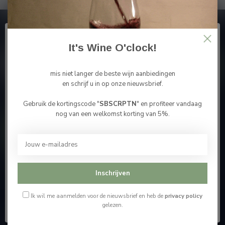
Abonneer je op onze nieuwsbrief
En blijf op de hoogte van alle nieuwtjes
It's Wine O'clock!
mis niet langer de beste wijn aanbiedingen
en schrijf u in op onze nieuwsbrief.
Gebruik de kortingscode "
SBSCRPTN
" en profiteer vandaag
Meer informatie
Bevestig je leeftijd
nog van een welkomst korting van 5%.
Je moet 18 jaar of ouder zijn om deze website te
Contacteer ons
bezoeken.
Onze winkel
Ik ben 18 jaar of ouder
Inschrijven
Ik ben jonger dan 18
Ik wil me aanmelden voor de nieuwsbrief en heb de
privacy policy
gelezen.
Wijnshop Wines and Bites by Tom Coun