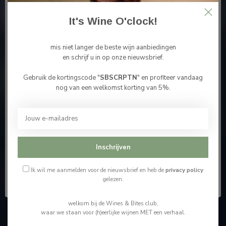
It's Wine O'clock!
mis niet langer de beste wijn aanbiedingen
Meer informatie
en schrijf u in op onze nieuwsbrief.
Gebruik de kortingscode "
SBSCRPTN
" en profiteer vandaag
Contacteer ons
Bevestig je leeftijd
nog van een welkomst korting van 5%.
Je moet 18 jaar of ouder zijn om deze website te
bezoeken.
Onze winkel
Ik ben 18 jaar of ouder
Inschrijven
Wijnshop Wines and Bites by Tom Coun
Ik ben jonger dan 18
Ik wil me aanmelden voor de nieuwsbrief en heb de
privacy policy
gelezen.
"Men moet zijn wijnhandelaar met voorzichtigheid en
scherpzinnigheid kiezen, ongeveer zoals men zijn huisdokter
kiest"
welkom bij de Wines & Bites club,
waar we staan voor (h)eerlijke wijnen MET een verhaal.