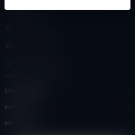
Schumanplein 9
3620 Lanaken
België
+32 (0) 498 514 531
+32 (0) 498 514 531
info@winesandbites.be
btw-nummer:
BE0 767.846.357
Openingstijden
Informatie
Mijn account