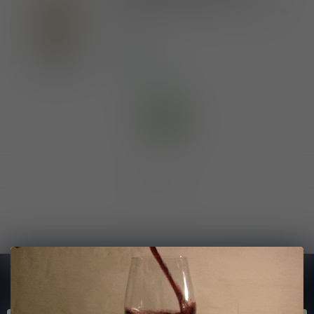
Wie schaaldieren zegt, zegt Picpoul de
Pinet!
€11,85
Op voorraad
Toon
1
-
1
van 1
Abonneer je op onze nieuwsbrief
En blijf op de hoogte van alle nieuwtjes