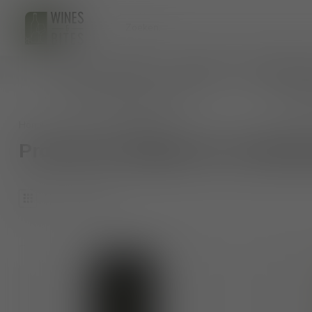
HOME
WIJNEN
BIO WIJNEN
AANKOMENDE 
persoonlijk wijnadvies op maat
veilig 
Home
/
Tags
/
valdobbiadene
Producten getagd met valdobb
2
Producten