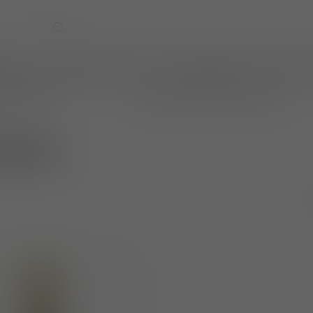
EVENTS
WIJNPRAAT BY TOM
CADEAUBONNEN
TASTINGS
online betalen
wijnen ook per fles te bestellen
iadene