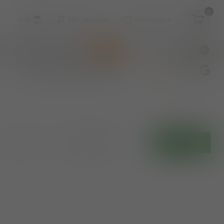
0
Mijn account
Verlanglijst
EUR
WINKEL & WIJNBAR
KOOPJES
€
Incl. btw
wijnbar op vrijdag en zaterdag
4.8
/5
Toon:
Filters