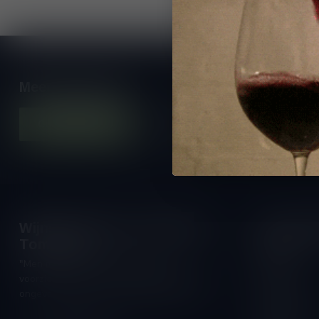
Meer informatie
Contacteer ons
Onze winkel
Wijnshop Wines and Bites by
Openings
Tom Coun
Maandag:
"Men moet zijn wijnhandelaar met
Dinsdag:
voorzichtigheid en scherpzinnigheid kiezen,
Woensdag:
ongeveer zoals men zijn huisdokter kiest"
Donderdag: