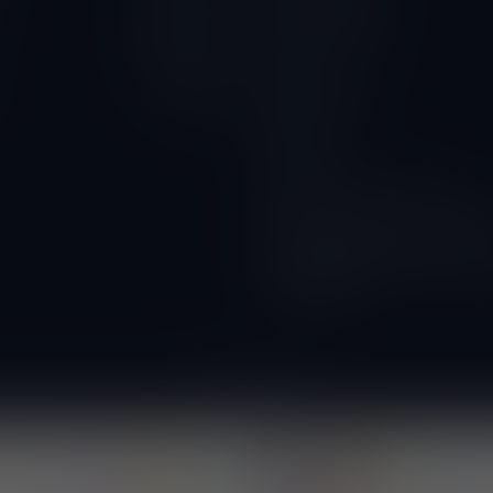
Privacy Verklaring
10.00 - 18.00
Contact
10.00 - 18.00
Betaalmethoden
Gesloten
Wijnbar
Proeverijen
Kunnen wij ook glazen huren?
Wijnacties, ideaal voor verenigi
DOORVERKOPER WORDEN? vraa
voorwaarden!