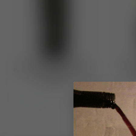
Fattoria Conca d’Oro DOCG
Fatto
Prosecco Zero Dosage Conegliano
Prosec
di Valdobbiadene
€16,00
Op voorraad
Op voor