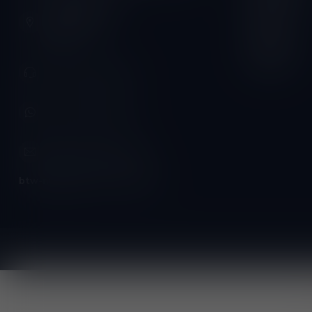
Schumanplein 9
Vrijdag:
3620 Lanaken
België
Zaterdag:
Zondag:
+32 (0) 498 514 531
+32 (0) 498 514 531
info@winesandbites.be
btw-nummer:
BE0 767.846.357