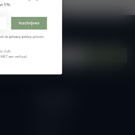
an 5%.
Inschrijven
je op onze nieuwsbrief
heb de
privacy policy
gelezen.
hoogte van alle nieuwtjes
s club,
Abonneer
n MET een verhaal.
Mijn account
Account informatie
Mijn bestellingen
Mijn tickets
Mijn verlanglijst