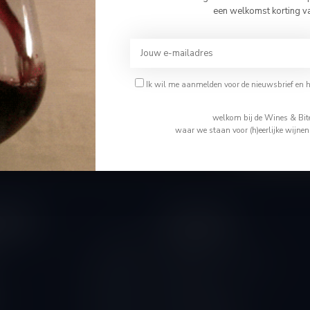
Bevestig je leeftijd
een welkomst korting v
Je moet 18 jaar of ouder zijn om deze website te bezoeken.
Ik ben 18 jaar of ouder
Abonneer 
Ik wil me aanmelden voor de nieuwsbrief en 
En blijf op de 
Ik ben jonger dan 18
welkom bij de Wines & Bite
waar we staan voor (h)eerlijke wijne
tijden
Informatie
Gesloten
Wie is Tom
Algemene voorwaarden
10.00 - 14.00
Disclaimer
10.00 - 18.00
Levering & Retour
10.00 - 18.00