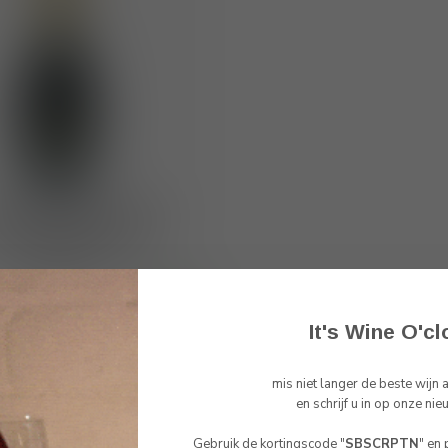
ria Conca d’Oro DOCG
co Brut Conegliano di
Valdobbiadene
€16,00
raad
It's Wine O'cl
mis niet langer de beste wijn
Toon
1
-
2
van 2
en schrijf u in op onze nie
Gebruik de kortingscode "
SBSCRPTN
" en