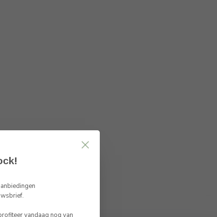
ock!
 aanbiedingen
uwsbrief.
 profiteer vandaag nog van