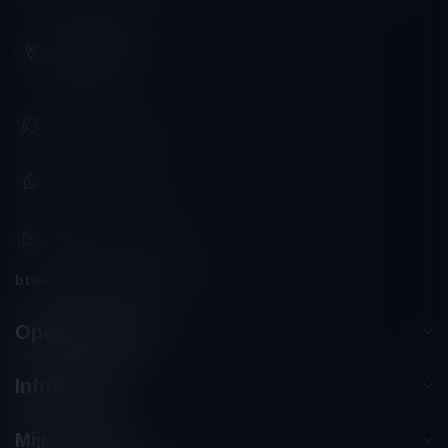
Schumanplein 9
3620 Lanaken
België
+32 (0) 498 514 531
+32 (0) 498 514 531
info@winesandbites.be
btw-nummer:
BE0 767.846.357
Openingstijden
Informatie
Mijn account