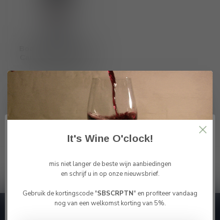
Bodegas Anadas DO
Carinena Care Sobre
Lias Tinto 2024
€9,25
Op voorraad
It's Wine O'clock!
Toon
1
-
3
van 3
mis niet langer de beste wijn aanbiedingen
en schrijf u in op onze nieuwsbrief.
Gebruik de kortingscode "
SBSCRPTN
" en profiteer vandaag
Bevestig je leeftijd
nog van een welkomst korting van 5%.
Je moet 18 jaar of ouder zijn om deze website te
Abonneer je op onze nieuwsbrief