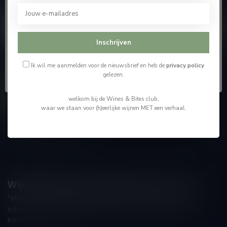
bezoeken.
En blijf op de hoogte van alle nieuwtjes
Ik ben 18 jaar of ouder
Inschrijven
Ik ben jonger dan 18
Ik wil me aanmelden voor de nieuwsbrief en heb de
privacy policy
Meer informatie
gelezen.
Contacteer ons
welkom bij de Wines & Bites club,
waar we staan voor (h)eerlijke wijnen MET een verhaal.
Onze winkel
Wijnshop Wines and Bites by Tom Coun
"Men moet zijn wijnhandelaar met voorzichtigheid en
scherpzinnigheid kiezen, ongeveer zoals men zijn huisdokter
kiest"