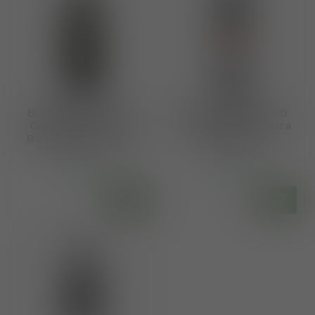
Bodegas Anadas DO
Bodegas Anadas DO
Carinena Care Finca
Carinena Care Crianza
Bancales 2021 - 2022
Nativa 2022
€18,95
€11,15
Op voorraad
Op voorraad