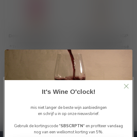
Domaine Cantarelle IGP
Domaine Cantarelle IGP
Méditerranée
Coteaux Varois de
"Triplette" Rosé 2024 -
Provence “AMOR” Rosé
2025
Magnum 2024
€9,20
Op voorraad
€20,25
Niet op voorraad
It's Wine O'clock!
Toon
1
-
4
van 4
mis niet langer de beste wijn aanbiedingen
en schrijf u in op onze nieuwsbrief.
Gebruik de kortingscode "
SBSCRPTN
" en profiteer vandaag
Bevestig je leeftijd
nog van een welkomst korting van 5%.