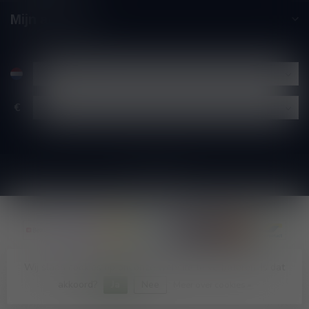
Mijn account
€
Wij slaan cookies op om onze website te verbeteren. Is dat
© Copyright 2026 Wijnshop Wines and Bites by Tom Coun
akkoord?
Ja
Nee
Meer over cookies »