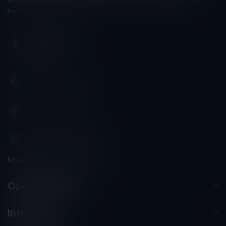
scherpzinnigheid kiezen, ongeveer zoals men zijn huisdokter
kiest"
Schumanplein 9
3620 Lanaken
België
+32 (0) 498 514 531
+32 (0) 498 514 531
info@winesandbites.be
btw-nummer:
BE0 767.846.357
Openingstijden
Informatie