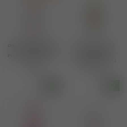
Domaine Cantarelle IGP
Domaine Cantarelle
Coteaux Varois de
AOP Cotes de
Provence “AMOR” Rosé
Provence Rosé
2025
"Mademoiselle" 2024
€8,65
€13,95
Op voorraad
Op voorraad