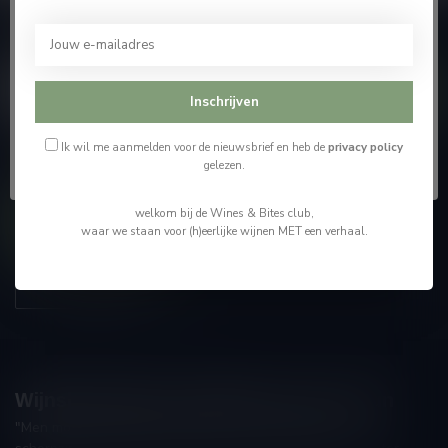
Je moet 18 jaar of ouder zijn om deze website te
Abonneer je op onze nieuwsbrief
bezoeken.
En blijf op de hoogte van alle nieuwtjes
Ik ben 18 jaar of ouder
Inschrijven
Ik ben jonger dan 18
Ik wil me aanmelden voor de nieuwsbrief en heb de
privacy policy
gelezen.
Meer informatie
welkom bij de Wines & Bites club,
Contacteer ons
waar we staan voor (h)eerlijke wijnen MET een verhaal.
Onze winkel
Wijnshop Wines and Bites by Tom Coun
"Men moet zijn wijnhandelaar met voorzichtigheid en