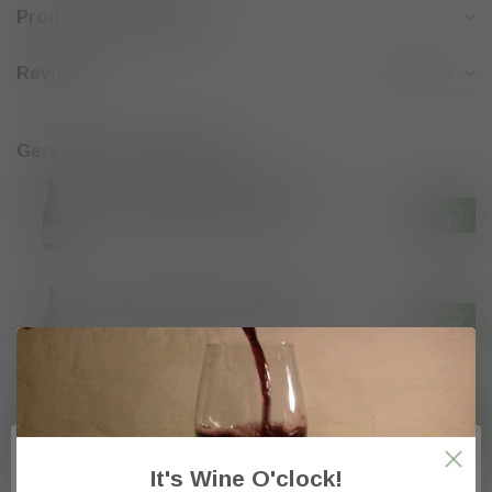
Productomschrijving
Reviews
Gerelateerde producten
Domaine Vincent Paris AOP
Crozes-Hermitage 2024
€25,50
Op voorraad
Domaine Vincent Paris AOP
Cornas "Granit 30" 2023
€37,70
Op voorraad
Domaine Vincent Paris AOP
Cornas "Granit 60" 2023
€52,50
Op voorraad
It's Wine O'clock!