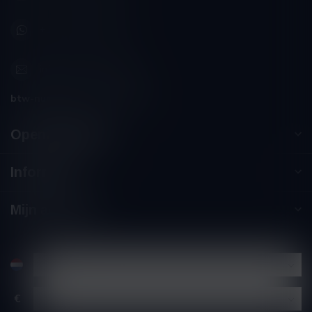
+32 (0) 498 514 531
info@winesandbites.be
btw-nummer:
BE0 767.846.357
Openingstijden
Informatie
Mijn account
€