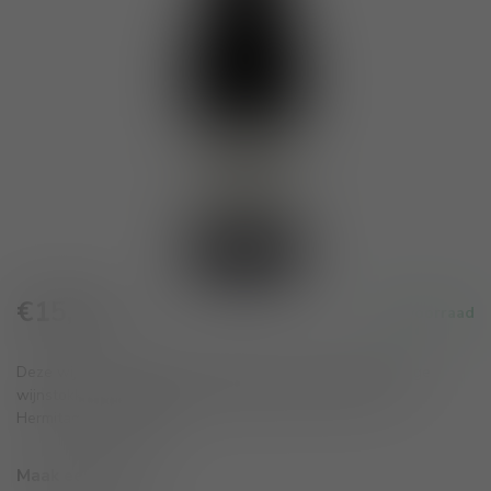
€15,20
Op voorraad
Incl. btw
Deze wijn is op basis van 100% Syrah, afkomstig van jonge
wijnstokken in wijngaarden net buiten de AOP Crozes-
Hermitage.
Lees meer
.
Maak een keuze:
*