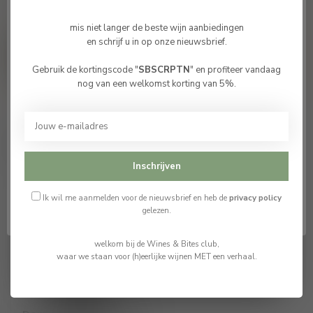
mis niet langer de beste wijn aanbiedingen
vragen over dit product?
en schrijf u in op onze nieuwsbrief.
Of hulp nodig bij je bestelling? neem
vrijblijvende contact op met Tom
info@winesandbites.be
or
+32 (0)
Gebruik de kortingscode "
SBSCRPTN
" en profiteer vandaag
Bevestig je leeftijd
498514531
. Ik help je graag verder.
nog van een welkomst korting van 5%.
Je moet 18 jaar of ouder zijn om deze website te
bezoeken.
Recent bekeken
Ik ben 18 jaar of ouder
Inschrijven
Ik ben jonger dan 18
Ik wil me aanmelden voor de nieuwsbrief en heb de
privacy policy
gelezen.
welkom bij de Wines & Bites club,
waar we staan voor (h)eerlijke wijnen MET een verhaal.