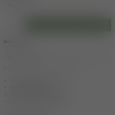
Toevoegen aan winkelwagen
Beschrijving:
1-3 werkdagen
Toevoegen om te vergelijken
Deel dit product
persoonlijk wijnadvies op maat
veilig online betalen
wijnen ook per fles te bestellen
wijnbar op vrijdag en zaterdag