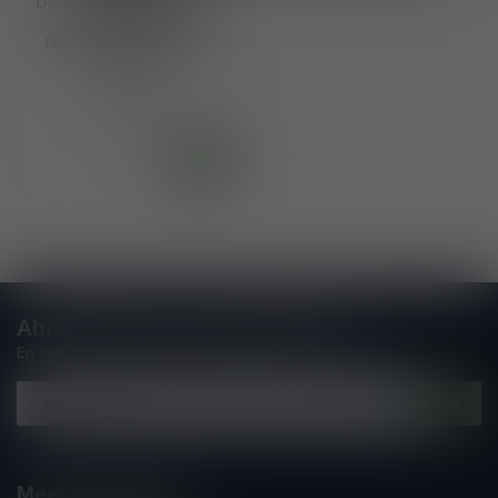
Domaine Vincent Paris
IGP des Collines
Rhodannienes Syrah
2024
€15,20
Op voorraad
Abonneer je op onze nieuwsbrief
En blijf op de hoogte van alle nieuwtjes
Meer informatie