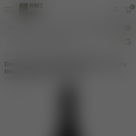
0
MENU
€
Incl. btw
wijnbar op vrijdag en zaterdag
4.8
/5
Home
/
IGP des Collines Rhodannienes Syrah 2024
Domaine Vincent Paris IGP des Collines
Rhodannienes Syrah 2024
(0)
DOMAINE VINCENT PARIS