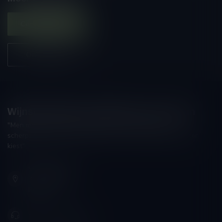
Contacteer ons
Onze winkel
Wijnshop Wines and Bites by Tom Coun
"Men moet zijn wijnhandelaar met voorzichtigheid en
scherpzinnigheid kiezen, ongeveer zoals men zijn huisdokter
kiest"
Schumanplein 9
3620 Lanaken
België
+32 (0) 498 514 531