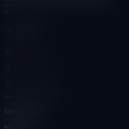
scherpzinnigheid kiezen, ongeveer zoals men zijn huisdokter
kiest"
Schumanplein 9
3620 Lanaken
België
+32 (0) 498 514 531
+32 (0) 498 514 531
info@winesandbites.be
btw-nummer:
BE0 767.846.357
Openingstijden
Informatie