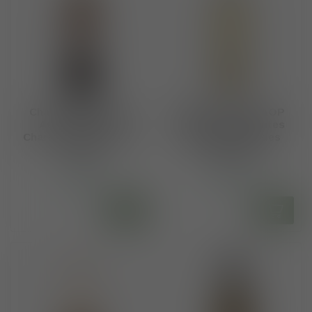
Chateau de Beaulon
Vallein Tercinier AOP
AOP Pineau des
Pineau de Charentes
Charentes Blanc 5 ans
Blanc Domaine des
d'Age
Forges 70cl
€24,50
€17,50
Op voorraad
Op voorraad