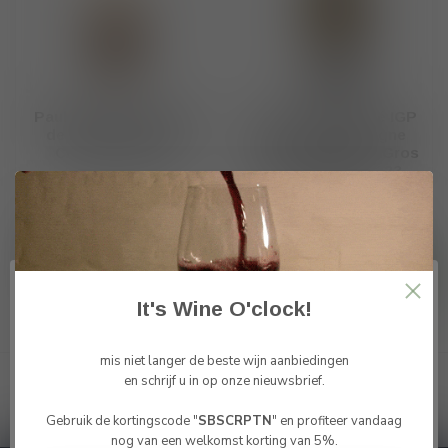
Paul Mas AOP Muscat
Les Vins de l'Herré IGP
de Rivesaltes 2023
Cotes de Gascogne
Chateau Lauriga
"Les Parcellaires" Gros
Manseng Doux 2023 -
2024
€15,95
€10,35
Op voorraad
Op voorraad
It's Wine O'clock!
Toon
1
-
4
van 4
mis niet langer de beste wijn aanbiedingen
en schrijf u in op onze nieuwsbrief.
Gebruik de kortingscode "
SBSCRPTN
" en profiteer vandaag
Bevestig je leeftijd
nog van een welkomst korting van 5%.