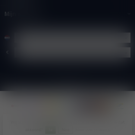
Mijn account
€
Wij slaan cookies op om onze website te verbeteren. Is dat
© Copyright 2026 Wijnshop Wines and Bites by Tom Coun
akkoord?
Ja
Nee
Meer over cookies »